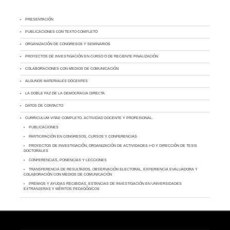
PRESENTACIÓN
PUBLICACIONES CON TEXTO COMPLETO
ORGANIZACIÓN DE CONGRESOS Y SEMINARIOS
PROYECTOS DE INVESTIGACIÓN EN CURSO O DE RECIENTE FINALIZACIÓN
COLABORACIONES CON MEDIOS DE COMUNICACIÓN
ALGUNOS MATERIALES DOCENTES
LA DOBLE FAZ DE LA DEMOCRACIA DIRECTA
DATOS DE CONTACTO
CURRICULUM VITAE COMPLETO. ACTIVIDAD DOCENTE Y PROFESIONAL.
PUBLICACIONES
PARTICIPACIÓN EN CONGRESOS, CURSOS Y CONFERENCIAS
PROYECTOS DE INVESTIGACIÓN, ORGANIZACIÓN DE ACTIVIDADES I+D Y DIRECCIÓN DE TESIS
DOCTORALES
CONFERENCIAS, PONENCIAS Y LECCIONES
TRANSFERENCIA DE RESULTADOS, OBSERVACIÓN ELECTORAL, EXPERIENCIA EVALUADORA Y
COLABORACIÓN CON MEDIOS DE COMUNICACIÓN
PREMIOS Y AYUDAS RECIBIDAS, ESTANCIAS DE INVESTIGACIÓN EN UNIVERSIDADES
EXTRANJERAS Y MÉRITOS PEDAGÓGICOS